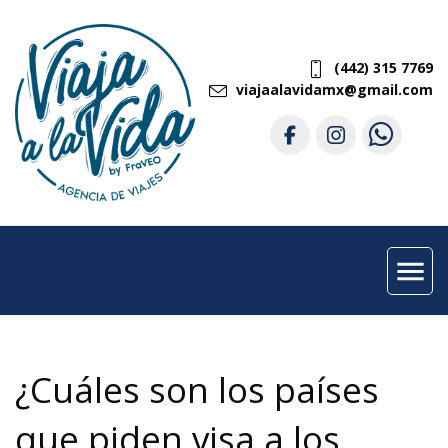
(442) 315 7769
viajaalavidamx@gmail.com
menu
¿Cuáles son los países
que piden visa a los