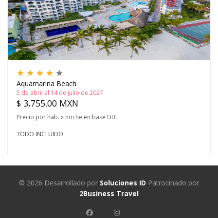
grade
grade
grade
grade
grade
Aquamarina Beach
5 de abril al 14 de julio de 2027
$ 3,755.00 MXN
Precio por hab. x noche en base DBL
TODO INCLUIDO
© 2026 Desarrollado por
Soluciones ID
Patrocinado por
2Business Travel