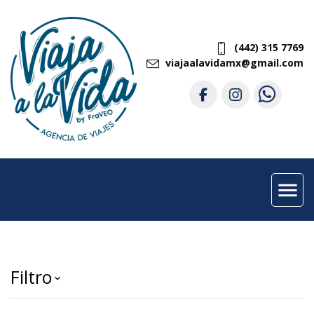
(442) 315 7769
viajaalavidamx@gmail.com
menu
Filtro
keyboard_arrow_down