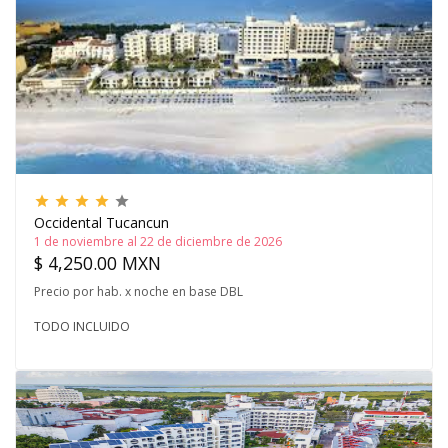
grade
grade
grade
grade
grade
Occidental Tucancun
1 de noviembre al 22 de diciembre de 2026
$ 4,250.00 MXN
Precio por hab. x noche en base DBL
TODO INCLUIDO