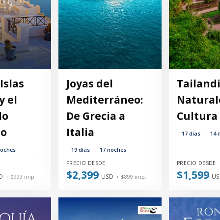
Islas
Joyas del
Tailandi
y el
Mediterráneo:
Natural
lo
De Grecia a
Cultura 
co
Italia
17 días
14 
noches
19 días
17 noches
PRECIO DESDE
PRECIO DESDE
$2,399
$1,599
D
USD
US
+ $999 imp.
+ $899 imp.