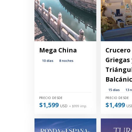
Mega China
Crucero 
Griegas 
10 días
8 noches
Triángu
Balcáni
15 días
13 
PRECIO DESDE
PRECIO DESDE
$1,599
$1,499
USD
US
+ $999 imp.