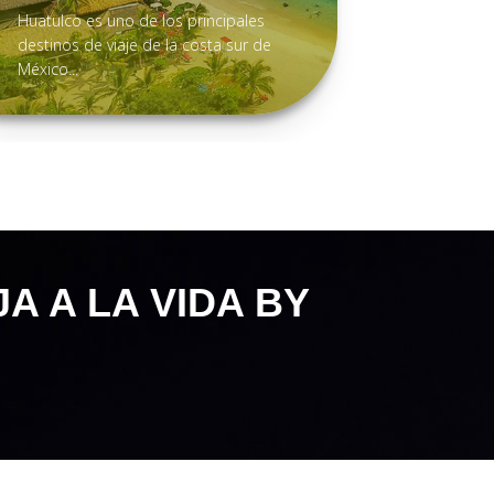
Huatulco es uno de los principales
Puerto Va
destinos de viaje de la costa sur de
que sorpr
México...
días...
A A LA VIDA BY