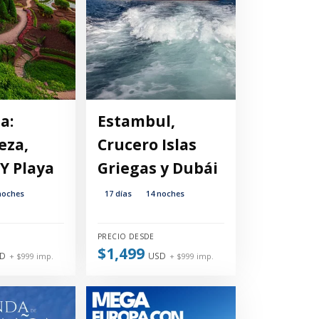
a:
Estambul,
eza,
Crucero Islas
Y Playa
Griegas y Dubái
noches
17 días
14 noches
PRECIO DESDE
$1,499
D
USD
+ $999 imp.
+ $999 imp.